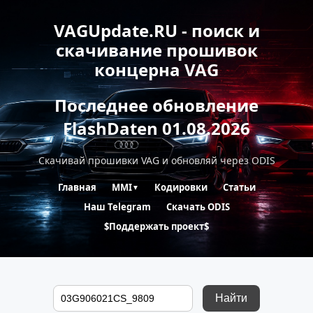
VAGUpdate.RU - поиск и
скачивание прошивок
концерна VAG
Последнее обновление
FlashDaten 01.08.2026
Скачивай прошивки VAG и обновляй через ODIS
Главная
MMI
Кодировки
Статьи
▼
Наш Telegram
Скачать ODIS
$Поддержать проект$
Найти