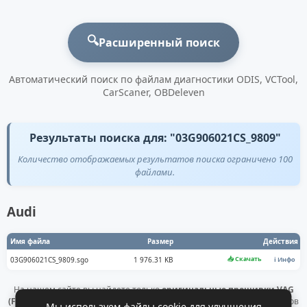
🔍
Расширенный поиск
Автоматический поиск по файлам диагностики ODIS, VCTool,
CarScaner, OBDeleven
Результаты поиска для: "03G906021CS_9809"
Количество отображаемых результатов поиска ограничено 100
файлами.
Audi
Имя файла
Размер
Действия
📥 Скачать
03G906021CS_9809.sgo
1 976.31 KB
ℹ️ Инфо
На нашем сайте вы найдете только
оригинальные прошивки VAG
(Flashdaten)
. Все файлы получены напрямую с официальных серверов
Мы используем файлы cookie для улучшения