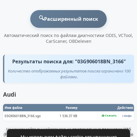
🔍
Расширенный поиск
Автоматический поиск по файлам диагностики ODIS, VCTool,
CarScaner, OBDeleven
Результаты поиска для: "03G906018BN_3166"
Количество отображаемых результатов поиска ограничено 100
файлами.
Audi
Имя файла
Размер
Действия
📥 Скачать
03G906018BN_3166.sgo
1 536.37 KB
ℹ️ Инфо
На нашем сайте вы найдете только
оригинальные прошивки VAG
(Flashdaten)
. Все файлы получены напрямую с официальных серверов
Мы используем файлы cookie для улучшения