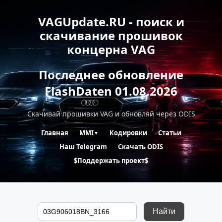
VAGUpdate.RU - поиск и
скачивание прошивок
концерна VAG
Последнее обновление
FlashDaten 01.08.2026
Скачивай прошивки VAG и обновляй через ODIS
Главная
MMI
Кодировки
Статьи
▼
Наш Telegram
Скачать ODIS
$Поддержать проект$
Найти