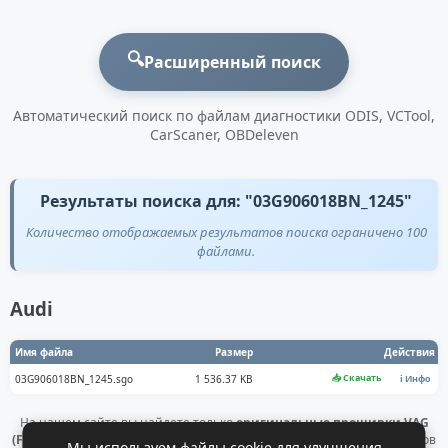
🔍
Расширенный поиск
Автоматический поиск по файлам диагностики ODIS, VCTool,
CarScaner, OBDeleven
Результаты поиска для: "03G906018BN_1245"
Количество отображаемых результатов поиска ограничено 100
файлами.
Audi
Имя файла
Размер
Действия
📥 Скачать
03G906018BN_1245.sgo
1 536.37 KB
ℹ️ Инфо
На нашем сайте вы найдете только
оригинальные прошивки VAG
(Flashdaten)
. Все файлы получены напрямую с официальных серверов
Мы используем файлы cookie для улучшения