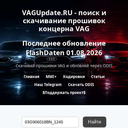
VAGUpdate.RU - поиск и
скачивание прошивок
концерна VAG
Последнее обновление
FlashDaten 01.08.2026
Скачивай прошивки VAG и обновляй через ODIS
Главная
MMI
Кодировки
Статьи
▼
Наш Telegram
Скачать ODIS
$Поддержать проект$
Найти