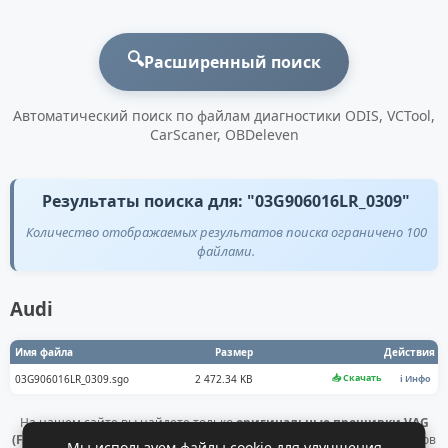
🔍
Расширенный поиск
Автоматический поиск по файлам диагностики ODIS, VCTool,
CarScaner, OBDeleven
Результаты поиска для: "03G906016LR_0309"
Количество отображаемых результатов поиска ограничено 100
файлами.
Audi
Имя файла
Размер
Действия
📥 Скачать
03G906016LR_0309.sgo
2 472.34 KB
ℹ️ Инфо
На нашем сайте вы найдете только
оригинальные прошивки VAG
(Flashdaten)
. Все файлы получены напрямую с официальных серверов
Мы используем файлы cookie для улучшения