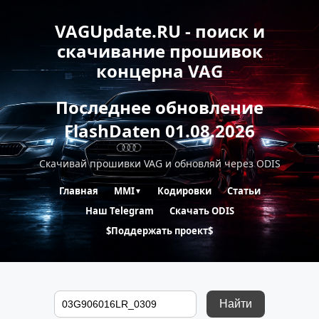
VAGUpdate.RU - поиск и
скачивание прошивок
концерна VAG
Последнее обновление
FlashDaten 01.08.2026
Скачивай прошивки VAG и обновляй через ODIS
Главная
MMI
Кодировки
Статьи
▼
Наш Telegram
Скачать ODIS
$Поддержать проект$
Найти