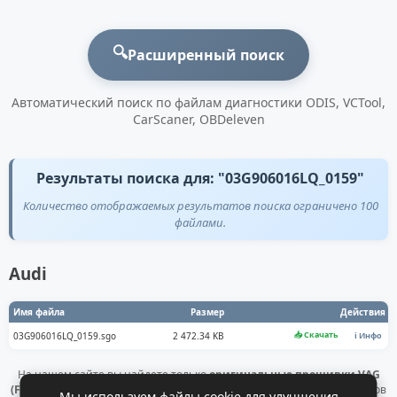
🔍
Расширенный поиск
Автоматический поиск по файлам диагностики ODIS, VCTool,
CarScaner, OBDeleven
Результаты поиска для: "03G906016LQ_0159"
Количество отображаемых результатов поиска ограничено 100
файлами.
Audi
Имя файла
Размер
Действия
📥 Скачать
03G906016LQ_0159.sgo
2 472.34 KB
ℹ️ Инфо
На нашем сайте вы найдете только
оригинальные прошивки VAG
(Flashdaten)
. Все файлы получены напрямую с официальных серверов
Мы используем файлы cookie для улучшения