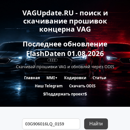
VAGUpdate.RU - поиск и
скачивание прошивок
концерна VAG
Последнее обновление
FlashDaten 01.08.2026
Скачивай прошивки VAG и обновляй через ODIS
Главная
MMI
Кодировки
Статьи
▼
Наш Telegram
Скачать ODIS
$Поддержать проект$
Найти