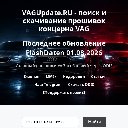
VAGUpdate.RU - поиск и
скачивание прошивок
концерна VAG
Последнее обновление
FlashDaten 01.08.2026
Скачивай прошивки VAG и обновляй через ODIS
Главная
MMI
Кодировки
Статьи
▼
Наш Telegram
Скачать ODIS
$Поддержать проект$
Найти