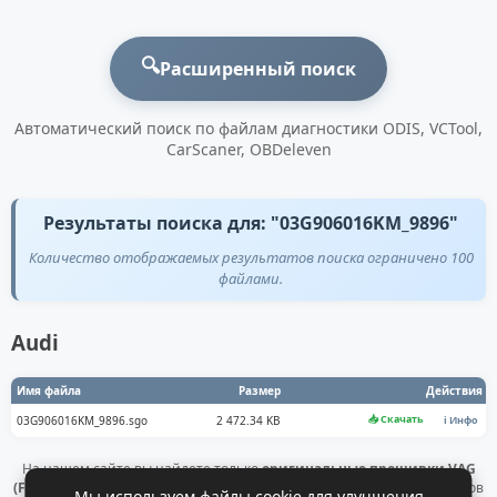
🔍
Расширенный поиск
Автоматический поиск по файлам диагностики ODIS, VCTool,
CarScaner, OBDeleven
Результаты поиска для: "03G906016KM_9896"
Количество отображаемых результатов поиска ограничено 100
файлами.
Audi
Имя файла
Размер
Действия
📥 Скачать
03G906016KM_9896.sgo
2 472.34 KB
ℹ️ Инфо
На нашем сайте вы найдете только
оригинальные прошивки VAG
(Flashdaten)
. Все файлы получены напрямую с официальных серверов
Мы используем файлы cookie для улучшения