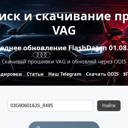
оиск и скачивание 
VAG
еднее обновление FlashDaten 01.08
Скачивай прошивки VAG и обновляй через ODIS
одировки
Статьи
Наш Telegram
Скачать ODIS
$
Найти