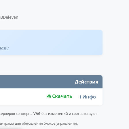
OBDeleven
лами.
Действия
📥 Скачать
ℹ️ Инфо
 серверов концерна
VAG
без изменений и соответствуют
нтрами для обновления блоков управления.