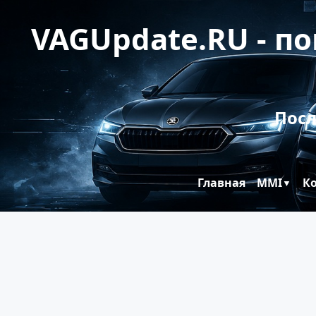
VAGUpdate.RU - п
Посл
Главная
MMI
К
▼