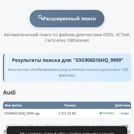
🔍
Расширенный поиск
Автоматический поиск по файлам диагностики ODIS, VCTool,
CarScaner, OBDeleven
Результаты поиска для: "03G906016HQ_9909"
Количество отображаемых результатов поиска ограничено 100
файлами.
Audi
Имя файла
Размер
Действия
📥 Скачать
03G906016HQ_9909.sgo
2 472.34 KB
ℹ️ Инфо
На нашем сайте вы найдете только
оригинальные прошивки VAG
(Flashdaten)
. Все файлы получены напрямую с официальных серверов
Мы используем файлы cookie для улучшения