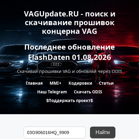
VAGUpdate.RU - поиск и
скачивание прошивок
концерна VAG
Последнее обновление
FlashDaten 01.08.2026
Скачивай прошивки VAG и обновляй через ODIS
Главная
MMI
Кодировки
Статьи
▼
Наш Telegram
Скачать ODIS
$Поддержать проект$
Найти