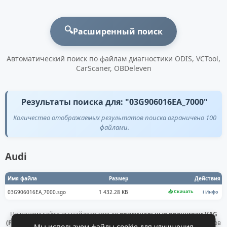
🔍
Расширенный поиск
Автоматический поиск по файлам диагностики ODIS, VCTool,
CarScaner, OBDeleven
Результаты поиска для: "03G906016EA_7000"
Количество отображаемых результатов поиска ограничено 100
файлами.
Audi
Имя файла
Размер
Действия
📥 Скачать
03G906016EA_7000.sgo
1 432.28 KB
ℹ️ Инфо
На нашем сайте вы найдете только
оригинальные прошивки VAG
(Flashdaten)
. Все файлы получены напрямую с официальных серверов
Мы используем файлы cookie для улучшения