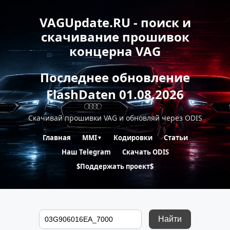
VAGUpdate.RU - поиск и
скачивание прошивок
концерна VAG
Последнее обновление
FlashDaten 01.08.2026
Скачивай прошивки VAG и обновляй через ODIS
Главная
MMI
Кодировки
Статьи
▼
Наш Telegram
Скачать ODIS
$Поддержать проект$
Найти