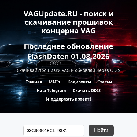
VAGUpdate.RU - поиск и
скачивание прошивок
концерна VAG
Последнее обновление
FlashDaten 01.08.2026
Скачивай прошивки VAG и обновляй через ODIS
Главная
MMI
Кодировки
Статьи
▼
Наш Telegram
Скачать ODIS
$Поддержать проект$
Найти