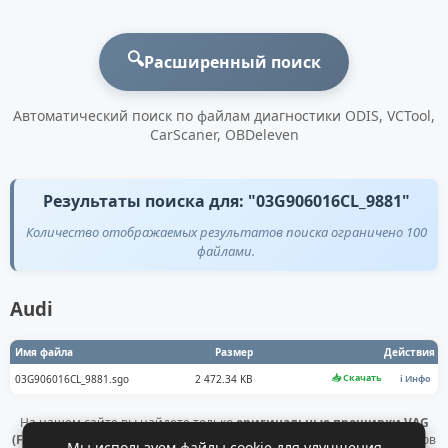
🔍
Расширенный поиск
Автоматический поиск по файлам диагностики ODIS, VCTool,
CarScaner, OBDeleven
Результаты поиска для: "03G906016CL_9881"
Количество отображаемых результатов поиска ограничено 100
файлами.
Audi
Имя файла
Размер
Действия
📥 Скачать
03G906016CL_9881.sgo
2 472.34 KB
ℹ️ Инфо
На нашем сайте вы найдете только
оригинальные прошивки VAG
(Flashdaten)
. Все файлы получены напрямую с официальных серверов
Мы используем файлы cookie для улучшения