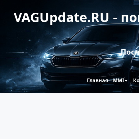
VAGUpdate.RU - п
Посл
Главная
MMI
К
▼