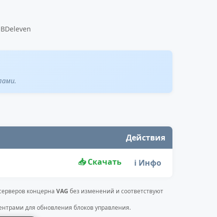
OBDeleven
лами.
Действия
📥 Скачать
ℹ️ Инфо
 серверов концерна
VAG
без изменений и соответствуют
нтрами для обновления блоков управления.