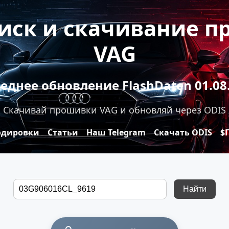
оиск и скачивание 
VAG
еднее обновление FlashDaten 01.08
Скачивай прошивки VAG и обновляй через ODIS
одировки
Статьи
Наш Telegram
Скачать ODIS
$
Найти