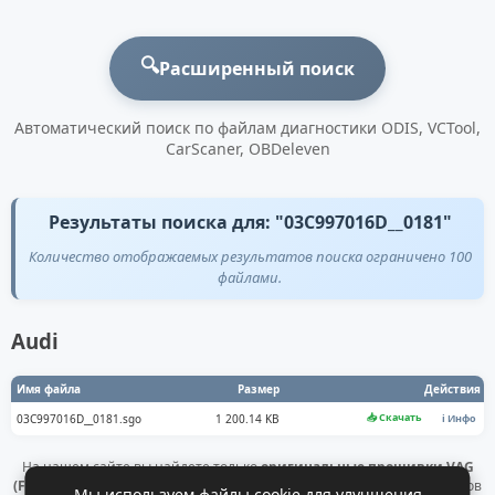
🔍
Расширенный поиск
Автоматический поиск по файлам диагностики ODIS, VCTool,
CarScaner, OBDeleven
Результаты поиска для: "03C997016D__0181"
Количество отображаемых результатов поиска ограничено 100
файлами.
Audi
Имя файла
Размер
Действия
📥 Скачать
03C997016D__0181.sgo
1 200.14 KB
ℹ️ Инфо
На нашем сайте вы найдете только
оригинальные прошивки VAG
(Flashdaten)
. Все файлы получены напрямую с официальных серверов
Мы используем файлы cookie для улучшения