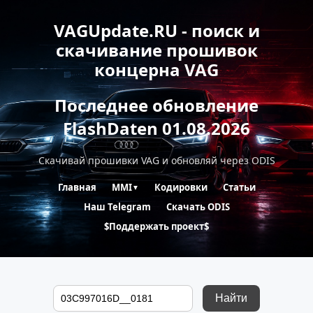
VAGUpdate.RU - поиск и
скачивание прошивок
концерна VAG
Последнее обновление
FlashDaten 01.08.2026
Скачивай прошивки VAG и обновляй через ODIS
Главная
MMI
Кодировки
Статьи
▼
Наш Telegram
Скачать ODIS
$Поддержать проект$
Найти