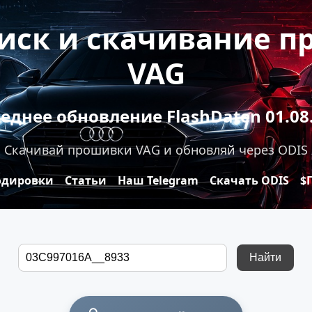
оиск и скачивание 
VAG
еднее обновление FlashDaten 01.08
Скачивай прошивки VAG и обновляй через ODIS
одировки
Статьи
Наш Telegram
Скачать ODIS
$
Найти