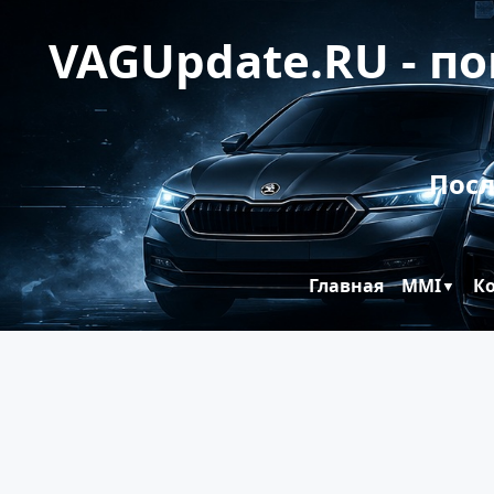
VAGUpdate.RU - п
Посл
Главная
MMI
К
▼