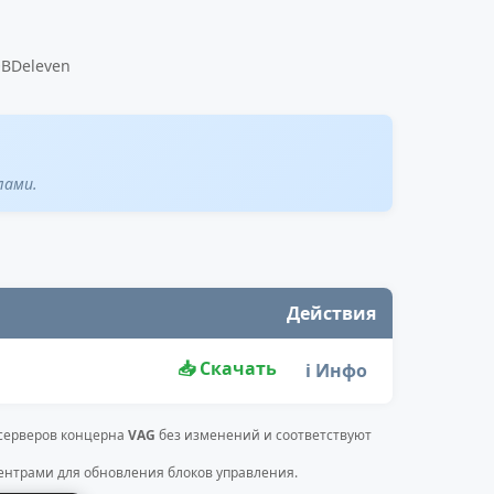
OBDeleven
лами.
Действия
📥 Скачать
ℹ️ Инфо
 серверов концерна
VAG
без изменений и соответствуют
нтрами для обновления блоков управления.