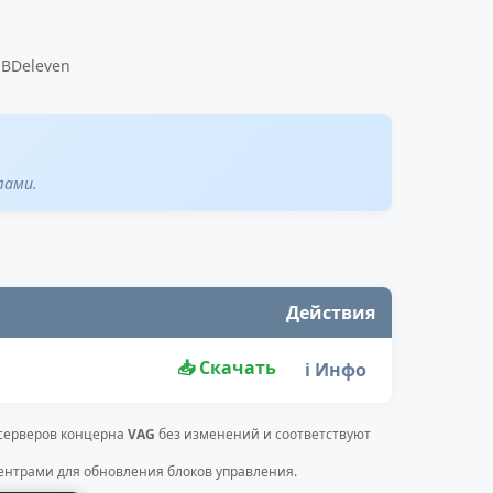
OBDeleven
лами.
Действия
📥 Скачать
ℹ️ Инфо
 серверов концерна
VAG
без изменений и соответствуют
нтрами для обновления блоков управления.