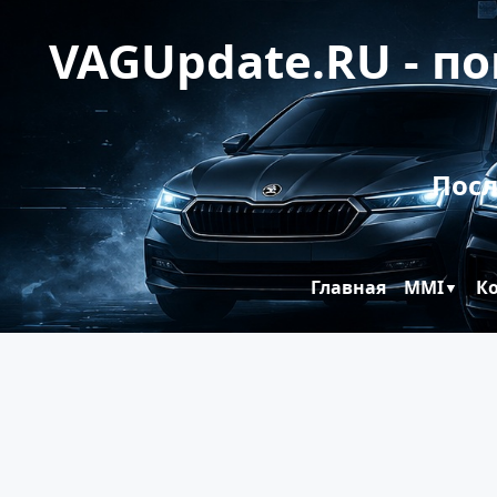
VAGUpdate.RU - п
Посл
Главная
MMI
К
▼