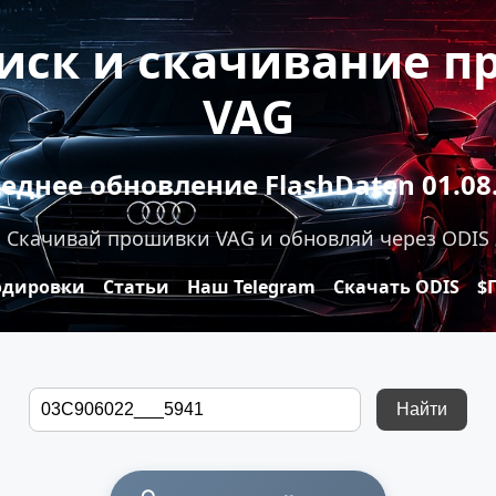
оиск и скачивание 
VAG
еднее обновление FlashDaten 01.08
Скачивай прошивки VAG и обновляй через ODIS
одировки
Статьи
Наш Telegram
Скачать ODIS
$
Найти