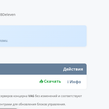
OBDeleven
лами.
Действия
📥 Скачать
ℹ️ Инфо
 серверов концерна
VAG
без изменений и соответствуют
нтрами для обновления блоков управления.