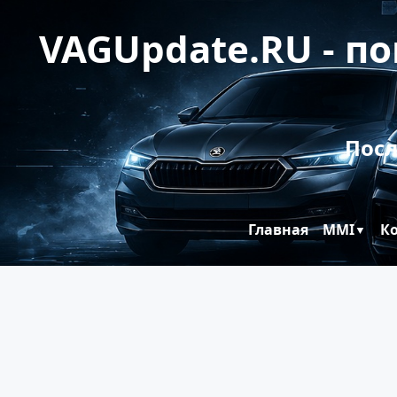
VAGUpdate.RU - п
Посл
Главная
MMI
К
▼