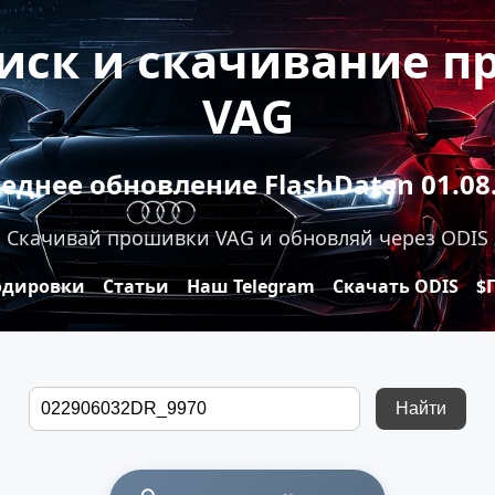
оиск и скачивание 
VAG
еднее обновление FlashDaten 01.08
Скачивай прошивки VAG и обновляй через ODIS
одировки
Статьи
Наш Telegram
Скачать ODIS
$
Найти